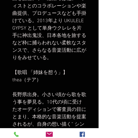
ィストとのコラボレーションや楽
曲提供、プロデュースなども手掛
けている。2013年より UKULELE
GYPSY として単身ウクレレを片
手に神出鬼没、日本各地を旅する
など枠に捕らわれない柔軟なスタ
ンスで、さらなる音楽活動に広が
りをみせている。
【歌唱 「姉妹を想う」】
thea（テア）
長野県出身。小さい頃から歌を歌
う事を夢見る。10代の頃に受け
たオーディションで審査員の目に
とまり、本格的な音楽活動を提案
されるが、自身の想い描く” シン
ガー” とはズレがあった為、断念