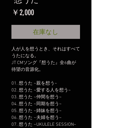
価
￥2,000
格
在庫なし
人が人を想うとき、それはすべて
うたになる。
JT CMソング『想うた』全6曲が
待望の音源化。
01. 想うた ~親を想う~
02. 想うた ~愛する人を想う~
03. 想うた ~仲間を想う~
04. 想うた ~同期を想う~
05. 想うた ~姉妹を想う~
06. 想うた ~夫婦を想う~
07. 想うた ~UKULELE SESSION~