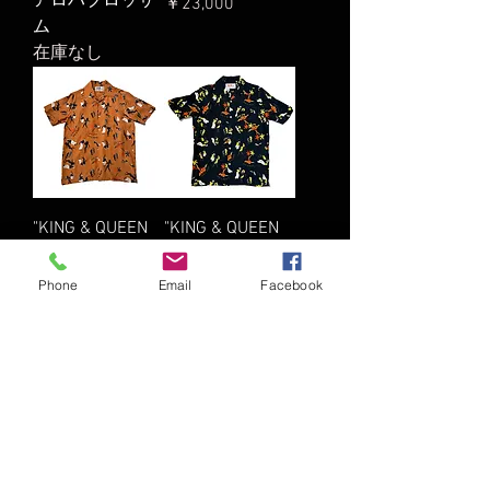
アロハブロッサ
価格
￥23,000
ム
在庫なし
"KING & QUEEN
"KING & QUEEN
Lt. Brown" Aloha
Black" Aloha
Blossom/アロハ
Blossom/アロハ
Phone
Email
Facebook
ブロッサム
ブロッサム
在庫なし
在庫なし
もっと見る
© 2016 THE MAGIC NUMBER