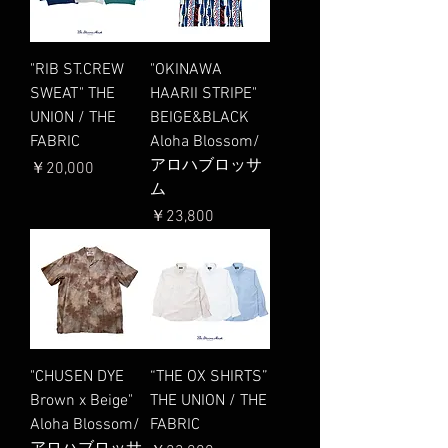
"RIB ST.CREW
"OKINAWA
SWEAT" THE
HAARII STRIPE"
UNION / THE
BEIGE&BLACK
FABRIC
Aloha Blossom/
アロハブロッサ
価格
￥20,000
ム
価格
￥23,800
"CHUSEN DYE
“THE OX SHIRTS”
Brown x Beige"
THE UNION / THE
Aloha Blossom/
FABRIC