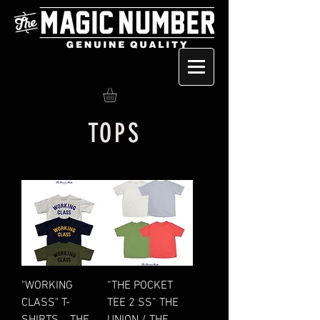
TOPS
"WORKING
“THE POCKET
CLASS" T-
TEE 2 SS” THE
SHIRTS THE
UNION / THE