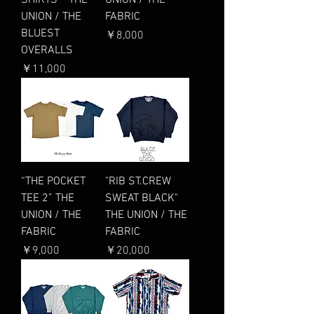
UNION / THE
FABRIC
BLUEST
価格
￥8,000
OVERALLS
価格
￥11,000
“THE POCKET
"RIB ST.CREW
TEE 2” THE
SWEAT BLACK"
UNION / THE
THE UNION / THE
FABRIC
FABRIC
価格
価格
￥9,000
￥20,000