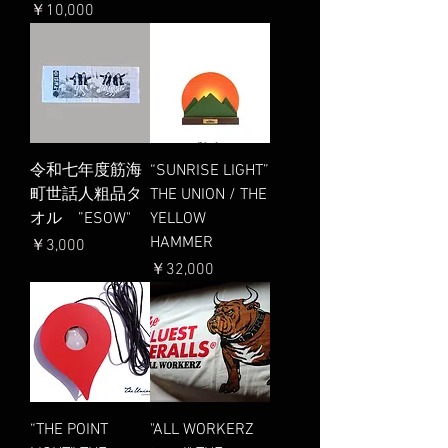
価格
￥10,000
令和七年度筋海
“SUNRISE LIGHT”
町世話人粗品タ
THE UNION / THE
オル ”ESOW"
YELLOW
HAMMER
価格
￥3,000
価格
￥32,000
“THE POINT
"ALL WORKERZ