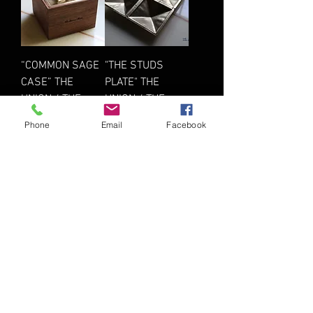
“COMMON SAGE
"THE STUDS
CASE” THE
PLATE" THE
UNION / THE
UNION / THE
COLOR
COLOR
Phone
Email
Facebook
在庫なし
在庫なし
もっと見る
© 2016 THE MAGIC NUMBER
t大阪府岸和田市北町4-15-2
Tel & FAX :
072-468-8825
Fhe union the magicnumber ザユニオン アロハブロッサム