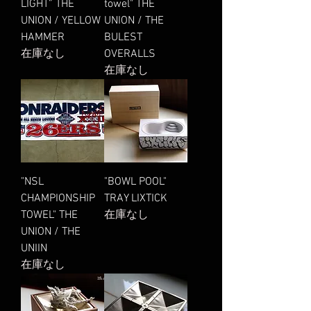
LIGHT” THE
towel" THE
UNION / YELLOW
UNION / THE
HAMMER
BULEST
在庫なし
OVERALLS
在庫なし
"NSL
"BOWL POOL"
CHAMPIONSHIP
TRAY LIXTICK
TOWEL" THE
在庫なし
UNION / THE
UNIIN
在庫なし