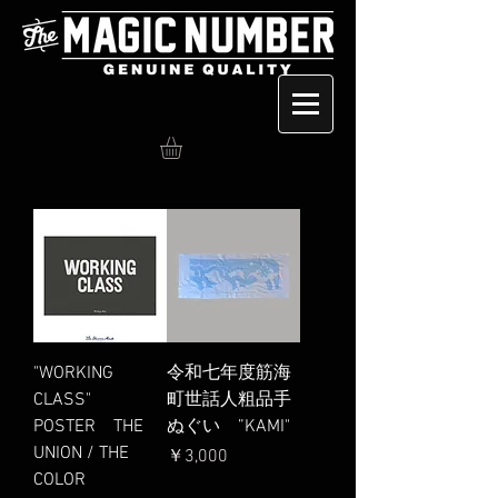
"WORKING
令和七年度筋海
CLASS"
町世話人粗品手
POSTER THE
ぬぐい ”KAMI"
UNION / THE
価格
￥3,000
COLOR