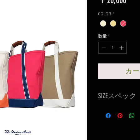
￥20,000
格
COLOR
*
数量
*
カー
SIZEスペック
本体：縦×約40cm
16cm（持ち手部