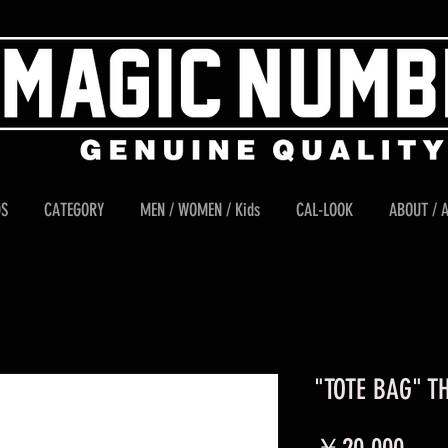
DS
CATEGORY
MEN / WOMEN / Kids
CAL-LOOK
ABOUT / 
"TOTE BAG" T
価