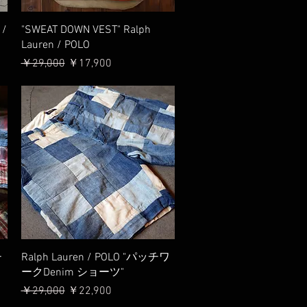
クイックビュー
 /
"SWEAT DOWN VEST" Ralph
Lauren / POLO
通常価格
セール価格
￥29,000
￥17,900
クイックビュー
チ
Ralph Lauren / POLO "パッチワ
ト
ークDenim ショーツ"
通常価格
セール価格
￥29,000
￥22,900