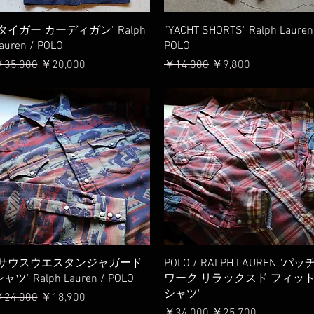
クイックビュー
クイックビュー
"タイガー カーディガン" Ralph
”YACHT SHORTS" Ralph Lauren
auren / POLO
POLO
通常価格
セール価格
通常価格
セール価格
35,000
￥20,000
￥14,000
￥9,800
クイックビュー
クイックビュー
"サウスウエスタンジャガード
POLO / RALPH LAUREN "パッ
ャツ" Ralph Lauren / POLO
ワーク リラックスド フィッ
シャツ"
通常価格
セール価格
24,000
￥18,900
通常価格
セール価格
￥34,000
￥25,700