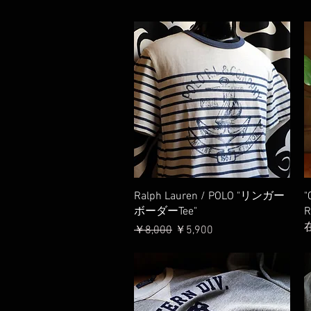
クイックビュー
Ralph Lauren / POLO "リンガー
"
ボーダーTee"
R
通常価格
セール価格
￥8,000
￥5,900