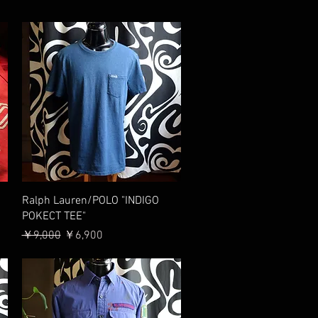
クイックビュー
Ralph Lauren/POLO "INDIGO
POKECT TEE"
通常価格
セール価格
￥9,000
￥6,900