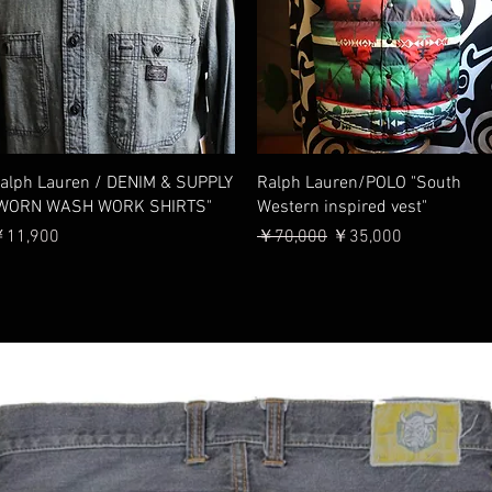
クイックビュー
クイックビュー
alph Lauren / DENIM & SUPPLY
Ralph Lauren/POLO "South
WORN WASH WORK SHIRTS"
Western inspired vest"
価格
通常価格
セール価格
11,900
￥70,000
￥35,000