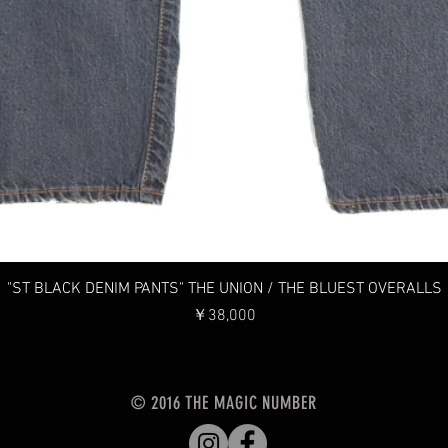
クイックビュー
"ST BLACK DENIM PANTS" THE UNION / THE BLUEST OVERALLS
価格
￥38,000
© 2016 THE MAGIC NUMBER