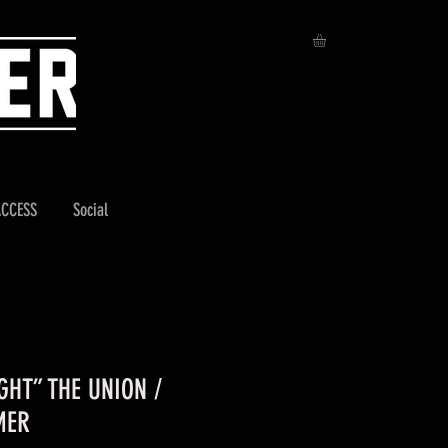
ACCESS
Social
GHT” THE UNION /
MER