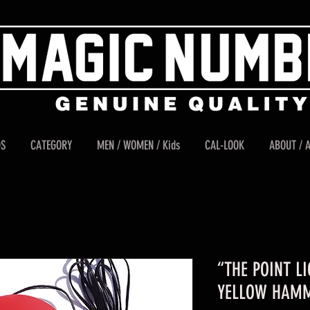
DS
CATEGORY
MEN / WOMEN / Kids
CAL-LOOK
ABOUT / 
“THE POINT LI
YELLOW HAM