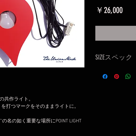
価
￥26,000
格
SIZEスペック
H28cm/W18cm/D
コード長：3M
重量：660g
口金：E26/適合電球
Rとの共作ライト。
＊電球は付属して
イントを打つマークをそのままライトに。
＊屋内用です。
＊取り付ける際は
T”の名の如く重要な場所にPOINT LIGHT
くださいませ。