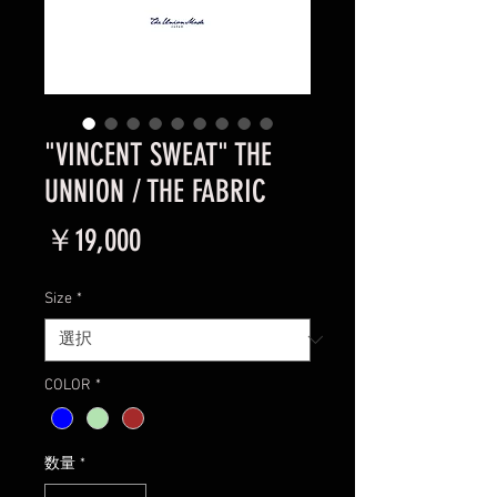
"VINCENT SWEAT" THE
UNNION / THE FABRIC
価
￥19,000
格
Size
*
COLOR
*
数量
*