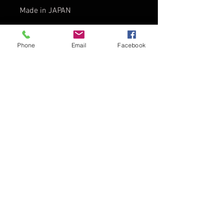
Made in JAPAN
SIZEスペック
Phone
Email
Facebook
M：着丈/66cm 肩幅/58cm 身
幅/60cm 袖丈/50.5cm
L：着丈/68.5cm 肩幅/60cm
© 2016 THE MAGIC NUMBER
身幅/62cm 袖丈/52cm
XL：着丈/71cm 肩幅/62cm 身
幅/64cm 袖丈/53.5cm
t大阪府岸和田市北町4-15-2
Tel & FAX :
072-468-8825
Fhe union the magicnumber ザユニオン アロハブロッサム
＊製品は既にONE WASH済みで
す。
よって多少の誤差が生じますこ
とをご了承くださいませ。