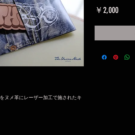
価
￥2,000
格
S"ロゴをヌメ革にレーザー加工で施されたキ