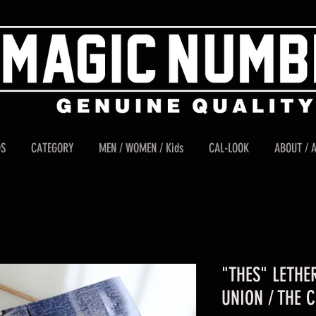
DS
CATEGORY
MEN / WOMEN / Kids
CAL-LOOK
ABOUT / 
"THES" LETHE
UNION / THE 