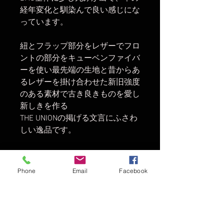
経年変化と馴染んで良い感じにな
っています。
紐とフラップ部分をレザーでフロ
ントの部分をキューベンファイバ
ーを使い最先端の生地と昔からあ
るレザーを掛け合わせた新旧強度
のある素材で古き良きものを愛し
新しきを作る
THE UNIONの掲げる文言にふさわ
しい逸品です。
Made in JAPAN
Phone
Email
Facebook
SIZEスぺック
・横×約19cm、縦×約21cm、厚
素材
み×1.5cm〜２cm ・紐の長さ：約