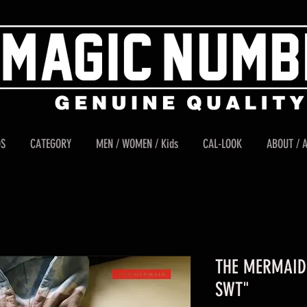
DS
CATEGORY
MEN / WOMEN / Kids
CAL-LOOK
ABOUT / 
THE MERMAID 
SWT"