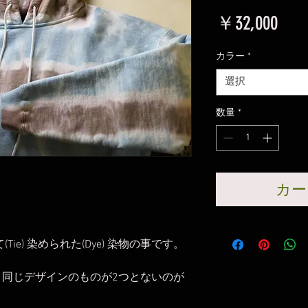
価
￥32,000
格
カラー
*
選択
数量
*
カー
(Tie) 染められた(Dye) 染物の事です。
同じデザインのものが2つとないのが