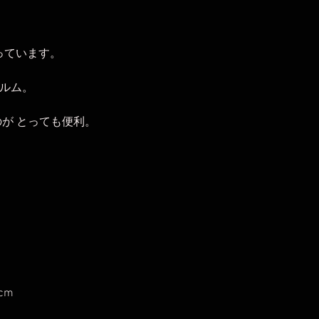
となっています。
ォルム。
が とっても便利。
cm