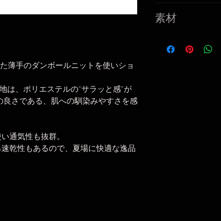
・M：ウエスト/75
素材
上/33cm 股下/
・L：ウエスト/80
身生地：綿74%、
上/34cm 股下/
ダンボールニット
・XL：ウエスト/8
リブ：綿100%
した薄手のダンボールニットを使いショ
股上/35cm 股下/2
別布 / ポケット
※こちらの商品は
ッシュ素材）
生地は、ポリエステルの”サラッと感”が
の良さである、肌への馴染みやすさを感
使い通気性も抜群。
る速乾性もあるので、夏場に快適な逸品