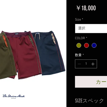
価
￥18,000
格
Size
*
選択
COLOR
*
数量
*
カー
SIZEスペック