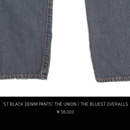
クイックビュー
"ST BLACK DENIM PANTS" THE UNION / THE BLUEST OVERALLS
価格
￥38,000