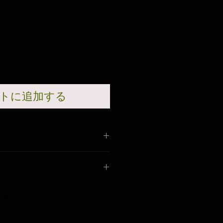
トに追加する
S 45mm
 x 58mm
ON MADE 60mm x 100mm
当てると接着可能なノリが付い
RS 60mm x 35mm
mm