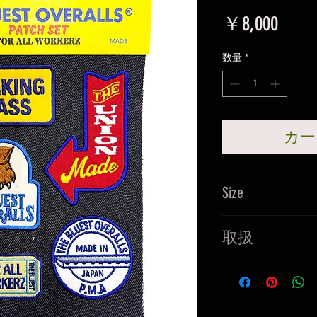
価
￥8,000
格
数量
*
カー
Size
・WORKING CLAS
取扱
・DOG FOOT 65mm
・ARROW THE UNI
裏側はアイロンを
・FOR ALL WOKE
てます。
・KATANA 直径60