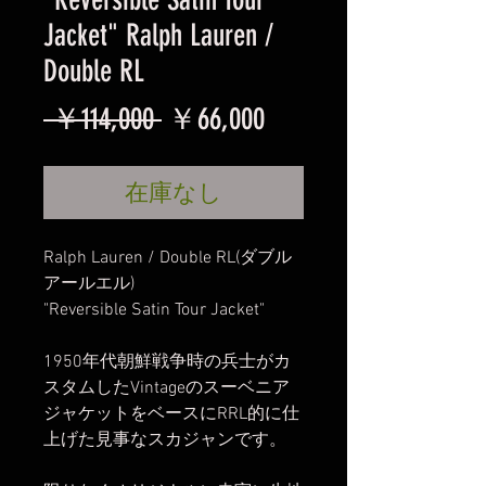
Jacket" Ralph Lauren /
Double RL
通
セ
 ￥114,000 
￥66,000
常
ー
在庫なし
価
ル
格
価
Ralph Lauren / Double RL(ダブル
格
アールエル)
"Reversible Satin Tour Jacket"
1950年代朝鮮戦争時の兵士がカ
スタムしたVintageのスーベニア
ジャケットをベースにRRL的に仕
上げた見事なスカジャンです。