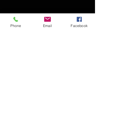
SIZEスペック
Phone
Email
Facebook
SIZE：肩幅/身幅/着丈/cm
XL：45/65/68
© 2016 THE MAGIC NUMBER
*多少の誤差が生じますが、ご了
承くださいませ。
t大阪府岸和田市北町4-15-2
Tel & FAX :
072-468-8825
Fhe union the magicnumber ザユニオン アロハブロッサム