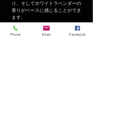
り、そしてホワイトラベンダーの
香りがベースに感じることができ
ます。
セージ、モミ、ユーカリ、ライム
などのエッセンシャルオイルを調
Phone
Email
Facebook
合しています。
Made in LOS ANGELES
Californiaの青空の下で作られた
優しい香り…
お部屋に是非〜〜〜〜！！！
サイズ：3.0oz
持続期間：2~3ヶ月
© 2016 THE MAGIC NUMBER