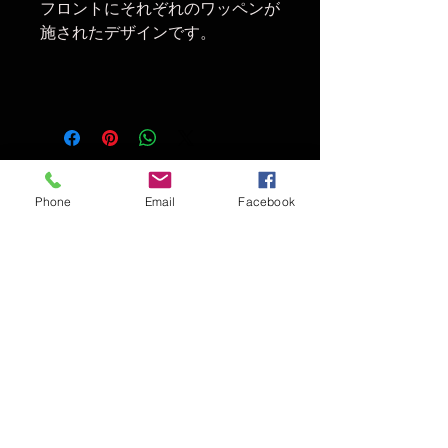
フロントにそれぞれのワッペンが
施されたデザインです。
© 2016 THE MAGIC NUMBER
Phone
Email
Facebook
t大阪府岸和田市北町4-15-2
Tel & FAX :
072-468-8825
Fhe union the magicnumber ザユニオン アロハブロッサム