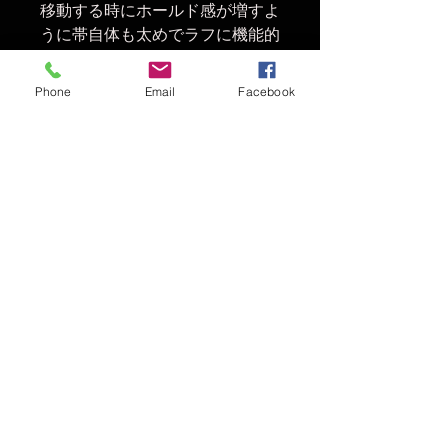
移動する時にホールド感が増すよ
うに帯自体も太めでラフに機能的
に使える逸品。
Phone
Email
Facebook
Made in JAPAN
© 2016 THE MAGIC NUMBER
t大阪府岸和田市北町4-15-2
Tel & FAX :
072-468-8825
Fhe union the magicnumber ザユニオン アロハブロッサム