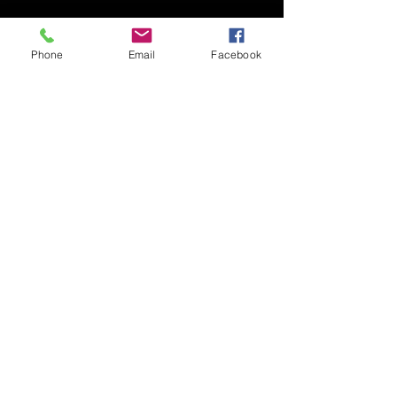
サイズ感
Phone
Email
Facebook
こちらはトレイルのモデルの為、
先にかけて少し幅が狭くなってる
デザインです。
© 2016 THE MAGIC NUMBER
このモデルに関しては美しいディ
テールを保つ為、当店は+1cmを
オススメしています。
t大阪府岸和田市北町4-15-2
Tel & FAX :
072-468-8825
Fhe union the magicnumber ザユニオン アロハブロッサム