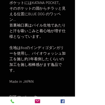
ポケットにはKATANA POCKET。
そのポケットの淵からチラッと見
える位置にBLUE DOG のワッペ
ン...
首裏袖口裏はパイル生地であたり
と汗を吸いこみと着心地が増す仕
様となっています。
生地は8ozのインディゴダンガリ
ーを使用し、バイオウォッシュ加
工を施し約3年着倒したくらいの
加工を施し相棒感がます逸品で
す。
Made in JAPAN
SIZEスペック