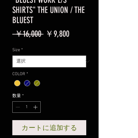
SHIRTS" THE UNION / THE
BLUEST
通
セ
 ￥16,000 
￥9,800
常
ー
Size
*
価
ル
格
価
COLOR
*
格
数量
*
カートに追加する