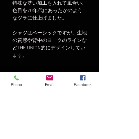
特殊な洗い加工を入れて風合い、
色目を70年代にあったかのよう
なツラに仕上げました。
シャツはベーシックですが、生地
の質感や背中のヨークのラインな
どTHE UNION的にデザインしてい
ます。
すぐに貴方色になじみベーシック
Phone
Email
Facebook
を追求した逸品です。
SIZEスペック
SIZE：肩幅/身幅/ 着丈/ 袖丈/cm
S：46/56/67/66