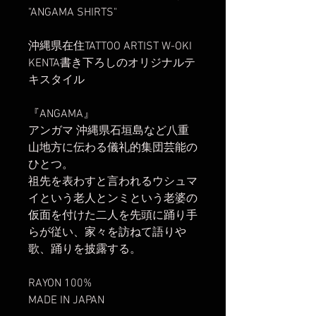
"ANGAMA SHIRTS"
沖縄県在住TATTOO ARTIST W-OKI
KENTA書き下ろしのオリジナルテ
キスタイル
『ANGAMA』
アンガマ 沖縄県石垣島など八重
山地方に伝わる儀礼的集団芸能の
ひとつ。
祖先を表わすと言われるウシュマ
イという老人とンミという老婆の
仮面を付けた二人を先頭に踊り手
らが従い、家々を訪ねて語りや
歌、踊りを披露する。
RAYON 100%
MADE IN JAPAN