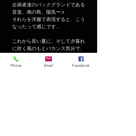
企画者達のバックグランドである
音楽、南の島、陽気〜♬
それらを洋服で表現すると、こう
なったって感じです…
これから長い夏に、そして夕暮れ
に吹く風のもとバカンス気分で、
素肌にレーヨン素材のご機嫌な
Hawaiian Shirtはいかがでしょう
Phone
Email
Facebook
か？
気持ち良いですよ〜〜〜〜〜♪
© 2016 THE MAGIC NUMBER
t大阪府岸和田市北町4-15-2