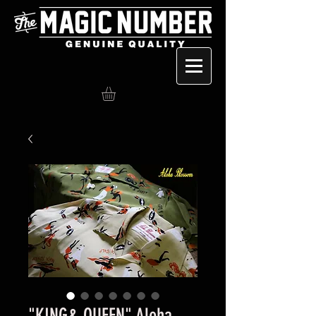
"KING& QUEEN" Aloha