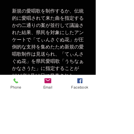
新規の愛唱歌を制作するか、伝統
的に愛唱されて来た曲を指定する
かの二通りの案が並行して議論さ
れた結果、県民を対象にしたアン
ケートで「てぃんさぐぬ花」が圧
倒的な支持を集めたため新規の愛
唱歌制作は見送られ、「てぃんさ
ぐぬ花」を県民愛唱歌「うちなぁ
かなさうた」に指定することが
2012年3月18日に発表された。
Phone
Email
Facebook
SIZEスペック
SIZE：肩幅/身幅/着丈/cm