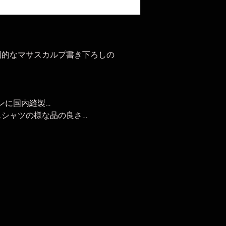
26cm-腕周り26cm
46(XXL) 着丈79
26cm-腕周り28cm
48(XXXL) 着丈8
27cm-腕周り30cm
詞的なマサスカルプ書き下ろしの
※縫製後に製品洗
表と誤差が出る場
ーヨンに国内縫製…
スシャツの様な品の良さ…